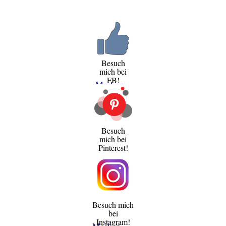
Besuch
mich bei
FB!
Merken
Besuch
mich bei
Pinterest!
Besuch mich
bei
Instagram!