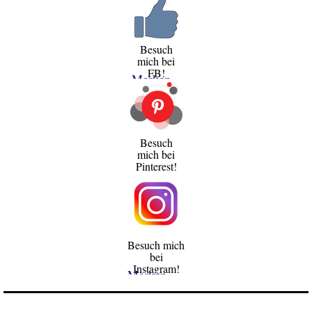
Besuch
mich bei
FB!
Merken
Besuch
mich bei
Pinterest!
Besuch mich
bei
Instagram!
Merken