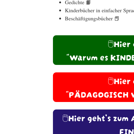
Gedichte 📙
Kinderbücher in einfacher Spra
Beschäftigungsbücher 📕
🖱️Hier
"Warum es KINDE
🖱️Hier
"PÄDAGOGISCH 
🖱️Hier geht’s zu
FIN