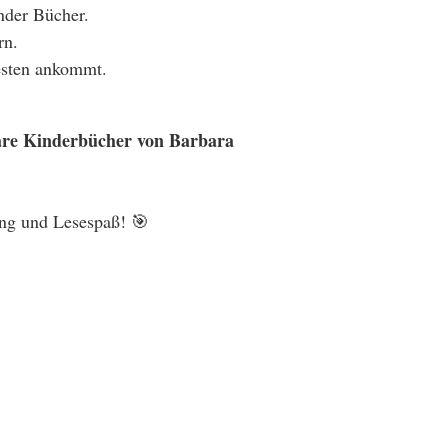
nder Bücher.
rn.
esten ankommt.
re Kinderbücher von Barbara
ung und Lesespaß! 🎯