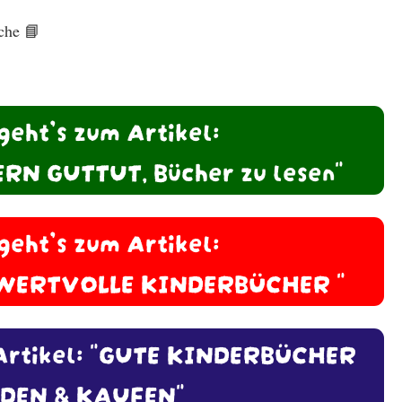
che 📘
 geht’s zum Artikel:
RN GUTTUT, Bücher zu lesen"
 geht’s zum Artikel:
WERTVOLLE KINDERBÜCHER "
m Artikel: "GUTE KINDERBÜCHER
DEN & KAUFEN"