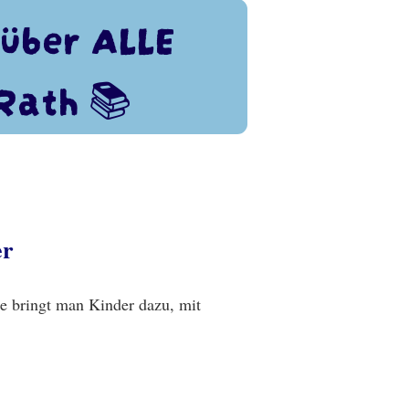
k über ALLE
Rath 📚
er
ie bringt man Kinder dazu, mit