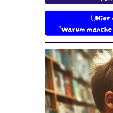
🖱️Hier
"Warum manche