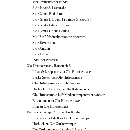
Viel Gratismaterial zu Sid
Sid / Inhalt & Leseprobe
Sid / Gratis Bilderbuch
Sid / Gratis Hörbuch [Youtube & Spotify]
Sid / Gratis Literaturprojekt
Sid / Gratis Online Lesung
Mit "Sid" Medienkompetenz erwerben
Sid / Rezensionen
Sid / Antolin
Sid / Filme
"Sid" bei Pinterest
Olo Hufeisennase / Roman ab 6
Inhalt & Leseprobe von Olo Hufeisennase
Starke Seiten von Olo Hufeisennase
Olo Hufeisennase als Schullektüre
Hörbuch / Hörprobe zu Olo Hufeisennase
Olo Hufeisennase hilft Medienkompetenz entwickeln
Rezensionen zu Olo Hufeisennase
Film zu Olo Hufeisennase
Der Gurkenvampir / Roman für Kinder
Leseprobe & Inhalt zu Der Gurkenvampir
Hörbuch zu Der Gurkenvampir
Der Gurkenvampir / Anybook Lesestift