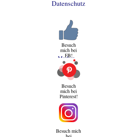
Datenschutz
Besuch
mich bei
FB!
Merken
Besuch
mich bei
Pinterest!
Besuch mich
bei