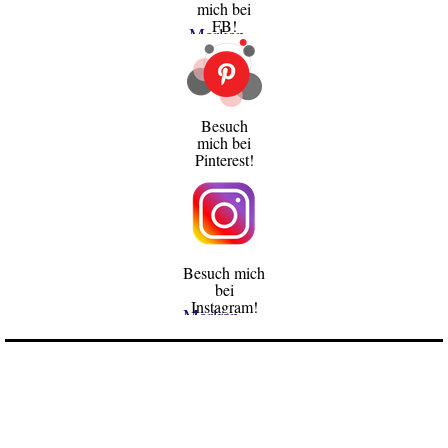
mich bei
FB!
Merken
Besuch
mich bei
Pinterest!
Besuch mich
bei
Instagram!
Merken