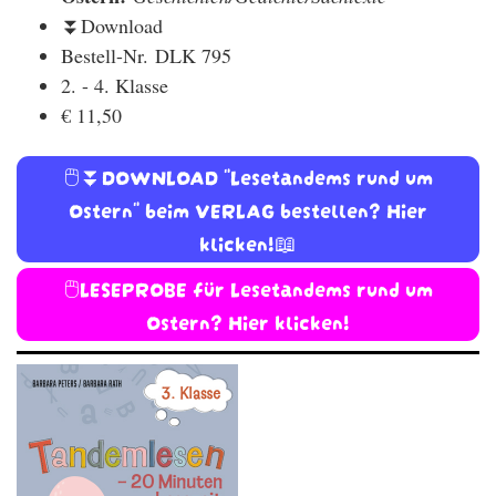
⏬Download
Bestell-Nr.
DLK 795
2. - 4. Klasse
€ 11,50
🖱️⏬DOWNLOAD "Lesetandems rund um
Ostern" beim VERLAG bestellen? Hier
klicken!📖
🖱️LESEPROBE für Lesetandems rund um
Ostern? Hier klicken!