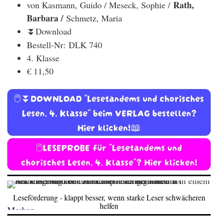
Rath,
von Kasmann, Guido / Meseck, Sophie /
Barbara /
Schmetz, Maria
Download
⏬
Bestell-Nr:
DLK 740
4. Klasse
€ 11,50
🖱️⏬DOWNLOAD "Lesetandems und chorisches
Lesen, 4. Klasse" beim VERLAG bestellen?
Hier klicken!📖
🖱️LESEPROBE für "Lesetandems und
chorisches Lesen, 4. Klasse"? Hier klicken!
Leseförderung - klappt besser, wenn starke Leser schwächeren
helfen
Merken