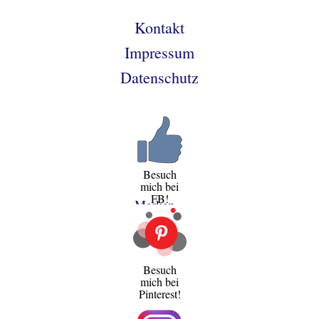
Kontakt
Impressum
Datenschutz
Besuch
mich bei
FB!
Merken
Besuch
mich bei
Pinterest!