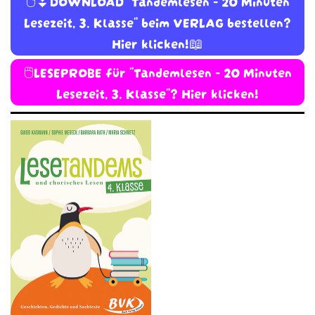
🖱️⏬DOWNLOAD "Tandemlesen - 20 Minuten
Lesezeit, 3. Klasse" beim VERLAG bestellen?
Hier klicken!📖
🖱️LESEPROBE für "Tandemlesen - 20 Minuten
Lesezeit, 3. Klasse"? Hier klicken!