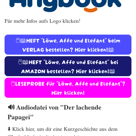
Für mehr Infos aufs Logo klicken!
🖱️📖HEFT "Löwe, Affe und Elefant" beim
VERLAG bestellen? Hier klicken!📖
🖱️📖HEFT "Löwe, Affe und Elefant" bei
AMAZON bestellen? Hier klicken!📖
🖱️LESEPROBE für "Löwe, Affe und Elefant"?
Hier klicken!
🔊 Audiodatei von "Der lachende
Papagei"
⬇️ Klick hier, um dir eine Kurzgeschichte aus dem