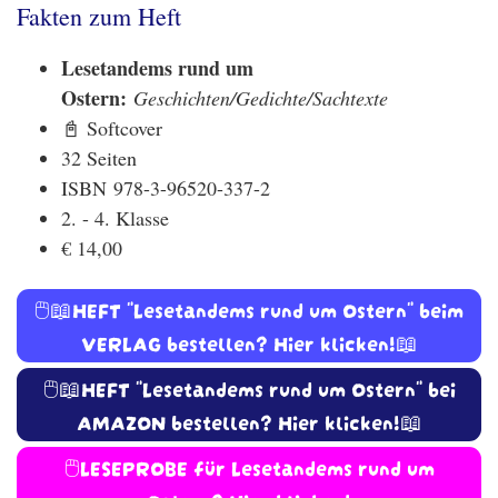
Fakten zum Heft
Lesetandems rund um
Ostern:
Geschichten/Gedichte/Sachtexte
📓 Softcover
32 Seiten
ISBN 978-3-96520-337-2
2. - 4. Klasse
€ 14,00
🖱️📖HEFT "Lesetandems rund um Ostern" beim
VERLAG bestellen? Hier klicken!📖
🖱️📖HEFT "Lesetandems rund um Ostern" bei
AMAZON bestellen? Hier klicken!📖
🖱️LESEPROBE für Lesetandems rund um