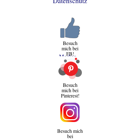
Datenschutz
Besuch
mich bei
FB!
Merken
Besuch
mich bei
Pinterest!
Besuch mich
bei