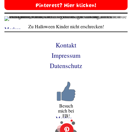
Pinterest? Hier klicken!
Zu Halloween Kinder nicht erschrecken!
Merken
Kontakt
Impressum
Datenschutz
Besuch
mich bei
FB!
Merken