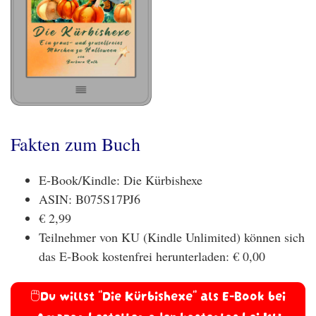
Fakten zum Buch
E-Book/Kindle: Die Kürbishexe
ASIN: B075S17PJ6
€ 2,99
Teilnehmer von KU (Kindle Unlimited) können sich
das E-Book kostenfrei herunterladen: € 0,00
🖱️Du willst "Die Kürbishexe" als E-Book bei
Amazon bestellen oder kostenlos bei KU