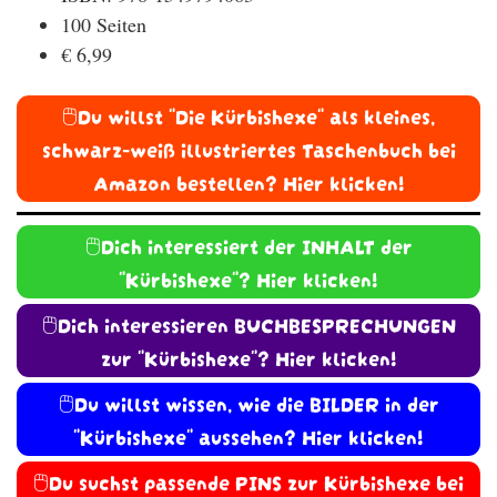
100 Seiten
€ 6,99
🖱️Du willst "Die Kürbishexe" als kleines,
schwarz-weiß illustriertes Taschenbuch bei
Amazon bestellen? Hier klicken!
🖱️Dich interessiert der INHALT der
"Kürbishexe"? Hier klicken!
🖱️Dich interessieren BUCHBESPRECHUNGEN
zur "Kürbishexe"? Hier klicken!
🖱️Du willst wissen, wie die BILDER in der
"Kürbishexe" aussehen? Hier klicken!
🖱️Du suchst passende PINS zur Kürbishexe bei