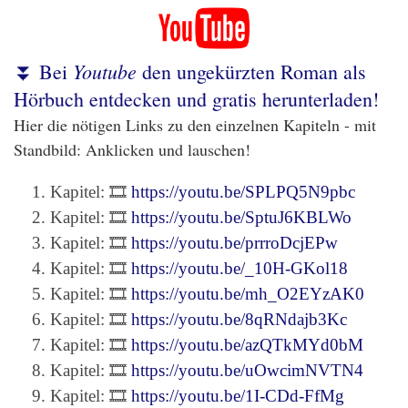
Youtube
⏬ Bei
den ungekürzten Roman als
Hörbuch entdecken und gratis herunterladen!
Hier die nötigen Links zu den einzelnen Kapiteln - mit
Standbild: Anklicken und lauschen!
Kapitel: 🎞️
https://youtu.be/SPLPQ5N9pbc
Kapitel: 🎞️
https://youtu.be/SptuJ6KBLWo
Kapitel: 🎞️
https://youtu.be/prrroDcjEPw
Kapitel: 🎞️
https://youtu.be/_10H-GKol18
Kapitel: 🎞️
https://youtu.be/mh_O2EYzAK0
Kapitel: 🎞️
https://youtu.be/8qRNdajb3Kc
Kapitel: 🎞️
https://youtu.be/azQTkMYd0bM
Kapitel: 🎞️
https://youtu.be/uOwcimNVTN4
Kapitel: 🎞️
https://youtu.be/1I-CDd-FfMg