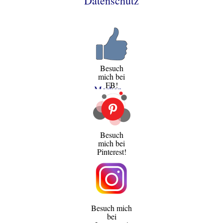
Datenschutz
Besuch
mich bei
FB!
Merken
Besuch
mich bei
Pinterest!
Besuch mich
bei