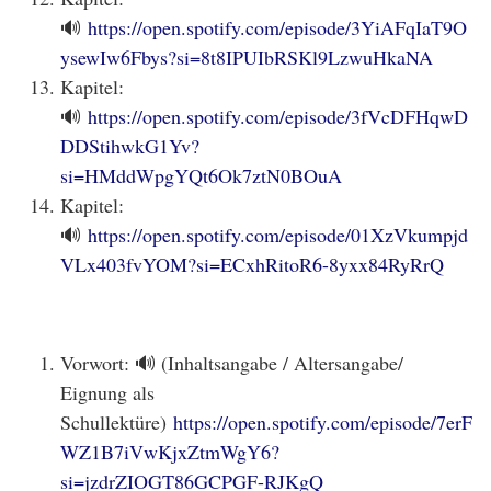
🔊
https://open.spotify.com/episode/3YiAFqIaT9O
ysewIw6Fbys?si=8t8IPUIbRSKl9LzwuHkaNA
Kapitel:
🔊
https://open.spotify.com/episode/3fVcDFHqwD
DDStihwkG1Yv?
si=HMddWpgYQt6Ok7ztN0BOuA
Kapitel:
🔊
https://open.spotify.com/episode/01XzVkumpjd
VLx403fvYOM?si=ECxhRitoR6-8yxx84RyRrQ
Vorwort: 🔊 (Inhaltsangabe / Altersangabe/
Eignung als
Schullektüre)
https://open.spotify.com/episode/7erF
WZ1B7iVwKjxZtmWgY6?
si=jzdrZIOGT86GCPGF-RJKgQ