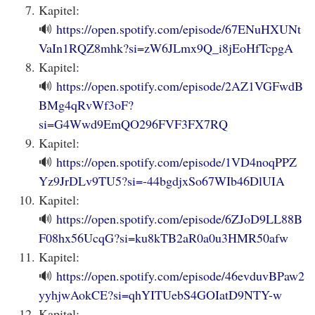
Kapitel:
🔊
https://open.spotify.com/episode/67ENuHXUNt
VaIn1RQZ8mhk?si=zW6JLmx9Q_i8jEoHfTcpgA
Kapitel:
🔊
https://open.spotify.com/episode/2AZ1VGFwdB
BMg4qRvWf3oF?
si=G4Wwd9EmQO296FVF3FX7RQ
Kapitel:
🔊
https://open.spotify.com/episode/1VD4noqPPZ
Yz9JrDLv9TU5?si=-44bgdjxSo67WIb46DlUIA
Kapitel:
🔊
https://open.spotify.com/episode/6ZJoD9LL88B
F08hx56UcqG?si=ku8kTB2aR0a0u3HMR50afw
Kapitel:
🔊
https://open.spotify.com/episode/46evduvBPaw2
yyhjwAokCE?si=qhYITUebS4GOIatD9NTY-w
Kapitel: