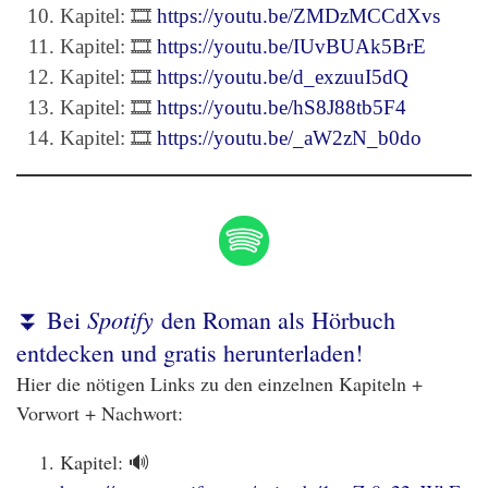
Kapitel: 🎞️
https://youtu.be/ZMDzMCCdXvs
Kapitel: 🎞️
https://youtu.be/IUvBUAk5BrE
Kapitel: 🎞️
https://youtu.be/d_exzuuI5dQ
Kapitel: 🎞️
https://youtu.be/hS8J88tb5F4
Kapitel: 🎞️
https://youtu.be/_aW2zN_b0do
Spotify
⏬ Bei
den Roman als Hörbuch
entdecken und gratis herunterladen!
Hier die nötigen Links zu den einzelnen Kapiteln +
Vorwort + Nachwort:
Kapitel: 🔊