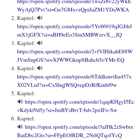
https://open.spotify.com/episode/1wsZr8v22yWkE
WyAjQ7Pvi?si=Gu7GMxvzQpiJuZM1YDaWKA
Kapitel: 🔊
https://open.spotify.com/episode/5Ye86919qJGJthJ
mX1jGFX?si=aBH9eEo3SmSMBWzrvX__JQ
Kapitel: 🔊
https://open.spotify.com/episode/2vfVIHikahE88W
JVmSnpGS?si=XJWWGknpSBahch5oYMr-EQ
Kapitel: 🔊
https://open.spotify.com/episode/6TddkmvtIta457x
X02VLnJ?si=CxShqjWSQvepDzRfKmbf9w
Kapitel:
🔊
https://open.spotify.com/episode/1qapKHgyI5Ec
vKdykf9d5y?si=JmBYsBtvT-6dv2pxIFo-Sw
Kapitel:
🔊
https://open.spotify.com/episode/3aJHk2zSwbrx
BaiDbc2Gts?si=FFpEOlRDR_2NrlQTqofYcQ