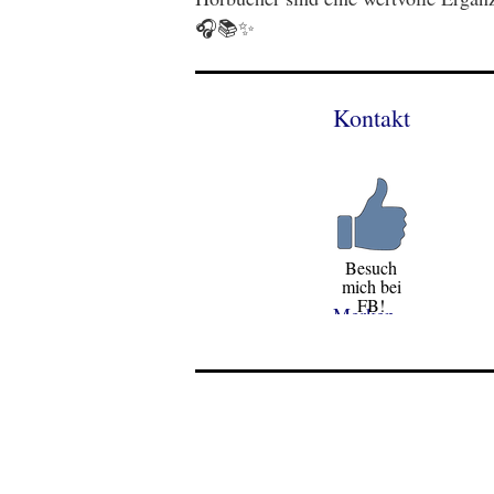
🎧📚✨
Kontakt
Besuch
mich bei
FB!
Merken