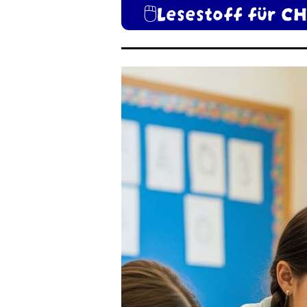
🖱️Lesestoff für C