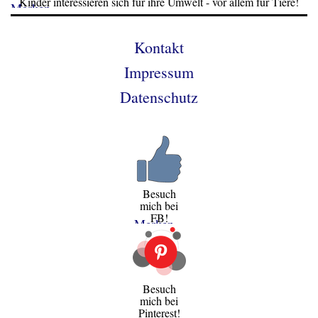
Kinder interessieren sich für ihre Umwelt - vor allem für Tiere!
Merken
Kontakt
Impressum
Datenschutz
Besuch
mich bei
FB!
Merken
Besuch
mich bei
Pinterest!