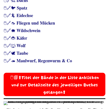
Dachs
🖱️🔗🦡
Spatz
🖱️🔗🐦
Eidechse
🖱️🔗🦎
Fliegen und Mücken
🖱️🔗🦟
Wildschwein
🖱️🔗🐗
Käfer
🖱️🔗🐞
Wolf
🖱️🔗🐺
Taube
🖱️🔗🕊️
Maulwurf, Regenwurm & Co
🖱️🔗🦔
🖱️📘⬆️Titel der Bände in der Liste anklicken
und zur Detailseite des jeweiligen Buches
gelangen⬆️