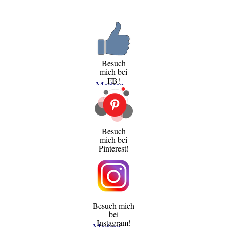
Besuch
mich bei
FB!
Merken
Besuch
mich bei
Pinterest!
Besuch mich
bei
Instagram!