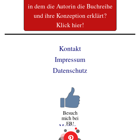
in dem die Autorin die Buchreihe
und ihre Konzeption erklärt?
Klick hier!
Kontakt
Impressum
Datenschutz
Besuch
mich bei
FB!
Merken