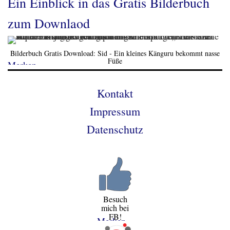
Ein Einblick in das Gratis Bilderbuch
zum Downlaod
Bilderbuch Gratis Download: Sid - Ein kleines Känguru bekommt nasse
Füße
Merken
Kontakt
Impressum
Datenschutz
Besuch
mich bei
FB!
Merken