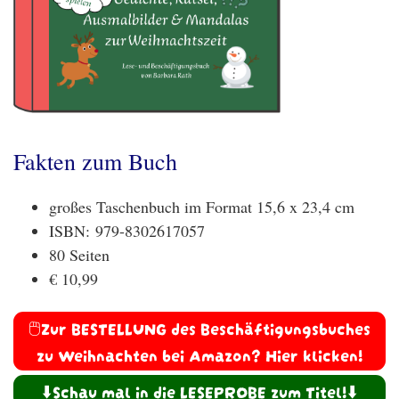
Fakten zum Buch
großes Taschenbuch im Format 15,6 x 23,4 cm
ISBN: 979-8302617057
80 Seiten
€ 10,99
🖱️Zur BESTELLUNG des Beschäftigungsbuches
zu Weihnachten bei Amazon? Hier klicken!
⬇️Schau mal in die LESEPROBE zum Titel!⬇️