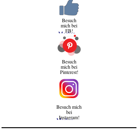
Besuch
mich bei
FB!
Merken
Besuch
mich bei
Pinterest!
Besuch mich
bei
Instagram!
Merken